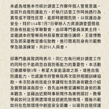
本處為增進本市統計調查工作夥伴個人警覺意識，
並提升自我防護能力，於執行訪查工作時倘遇行為
異常或不理性民眾，能即時避開危險，以保護自身
安全，特於114年7月7日舉辦人力資源調查暨簡易
防身術技能分享聯繫會，由邱專門委員淑美主持，
並邀請本府警察局林辰星教官擔任講師，王俊博教
官及郭采晏教官擔任助教，進行簡易防身術示範教
學及操演練習，共計91人與會。
邱專門委員致詞時表示，同仁在執行統計調查工作
的同時也不能疏忽自我防衛能力的重要性，本活動
已連續舉辦3年，希望大家能溫故之新，增進自我
防護能力，也感謝市府警察局再次提供相關訓練協
助。本次防身術技能分享課程包含防身術觀念介紹
及實際操演兩部分，首先由林教官講解防身術的基
本觀念，並藉由近期時事新聞作為案例探討，教導
學員如何注意周遭環境並迴避危險情境，隨後示範
如何在危險環境中創造安全距離，以達到自我保護