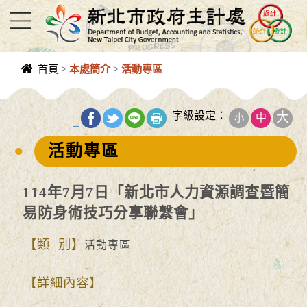
進入內容區塊
首頁
>
本處簡介
>
活動專區
中央內容區
塊
字級設定：
大
中
小
_
活動專區
114年7月7日「新北市人力資源調查暨簡
易防身術技巧分享聯繫會」
類 別
活動專區
詳細內容