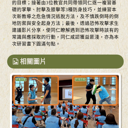
的目標；接著由3位教官共同帶領同仁逐一複習基
礎的掌擊、肘擊及膝擊等3種防身技巧，並練習本
次新教導之危急情況逃脫方法，及不慎跌倒時的倒
地防禦與安全起身方法；最後，透過恐怖攻擊求生
建議影片分享，使同仁瞭解遇到恐怖攻擊時該有的
常識與應採取的行動，同仁咸認獲益匪淺，亦為本
次研習畫下圓滿句點。
相關圖片