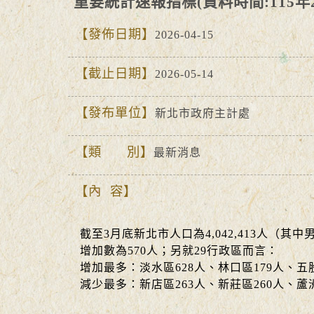
重要統計速報指標(資料時間:115年
發佈日期
2026-04-15
截止日期
2026-05-14
發布單位
新北市政府主計處
類 別
最新消息
內 容
截至3月底新北市人口為4,042,413人（其中男
增加數為570人；另就29行政區而言
增加最多：淡水區628人、林口區1
減少最多：新店區263人、新莊區260人、蘆洲