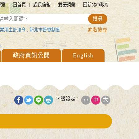
|
|
|
|
導覽
回首頁
處長信箱
雙語詞彙
回新北市政府
進階搜尋
常用主計法令
,
新北市普會制度
政府資訊公開
English
字級設定：
大
中
小
_