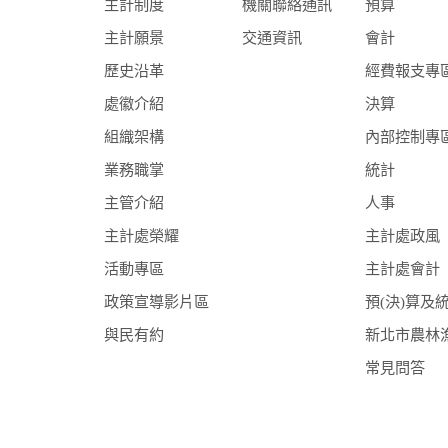
主計制度
機關聯絡通訊
預算
主計願景
交通資訊
會計
歷史沿革
經費報支專
處徽介紹
決算
組織架構
內部控制專
業務職掌
統計
主管介紹
人事
主計處榮耀
主計處政風
活動專區
主計處會計
政策宣導影片區
預(決)算及
與民有約
新北市農林
常見問答