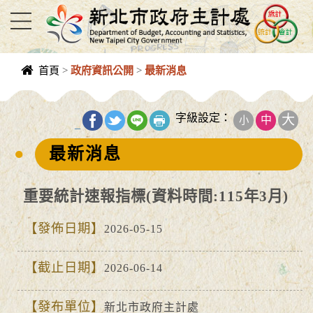
進入內容區塊
首頁
>
政府資訊公開
>
最新消息
中央內容區
塊
字級設定：
大
中
小
_
最新消息
重要統計速報指標(資料時間:115年3月)
發佈日期
2026-05-15
截止日期
2026-06-14
發布單位
新北市政府主計處