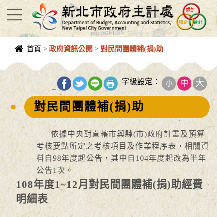
進入內容區塊
首頁
>
政府資訊公開
>
對民間團體補(捐)助
中央內容區
塊
字級設定：
大
中
小
_
對民間團體補(捐)助
依據中央對直轄市與縣(市)政府計畫及預算
考核要點所定之考核項目及作業程序表，相關資
料自98年度起公告，其中自104年度起改為半年
公告1次。
108年度1~12月對民間團體補(捐)助經費
明細表