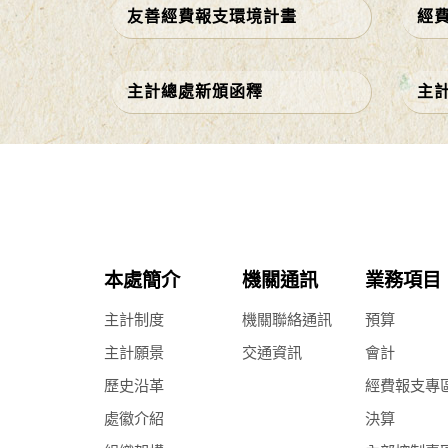
友善經費報支環境計畫
經
主計總處新頒函釋
主
本處簡介
機關通訊
業務項目
主計制度
機關聯絡通訊
預算
主計願景
交通資訊
會計
歷史沿革
經費報支專
處徽介紹
決算