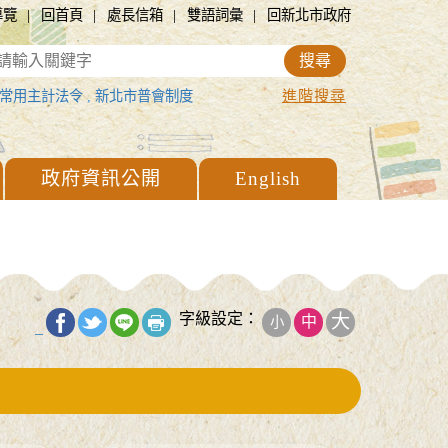
|
|
|
|
導覽
回首頁
處長信箱
雙語詞彙
回新北市政府
進階搜尋
常用主計法令
,
新北市普會制度
政府資訊公開
English
字級設定：
大
中
小
_