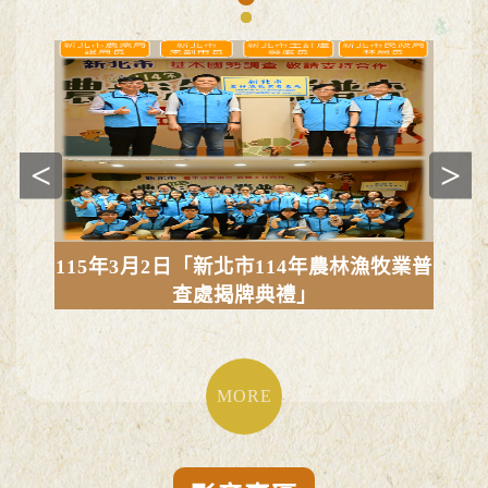
前一張
下一張
查新
115年3月2日「新北市114年農林漁牧業普
1
查處揭牌典禮」
MORE