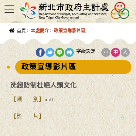
進入內容區塊
首頁
>
本處簡介
>
政策宣導影片區
中央內容區
塊
字級設定：
大
中
小
_
政策宣導影片區
洗錢防制杜絕人頭文化
類 別
null
影 片