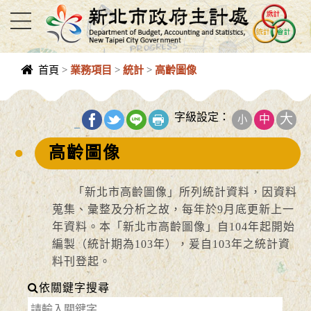
進入內容區塊
首頁
>
業務項目
>
統計
>
高齡圖像
中央內容區
塊
字級設定：
大
中
小
_
高齡圖像
「新北市高齡圖像」所列統計資料，因資料
蒐集、彙整及分析之故，每年於9月底更新上一
年資料。本「新北市高齡圖像」自104年起開始
編製（統計期為103年），爰自103年之統計資
料刊登起。
依關鍵字搜尋