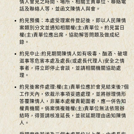
情人會見之時間、場所、相關主責單位、聯絡電
話及聯絡人等，並函文陳情人與會。
約見預備：本處受理案件登記後，即以人民陳情
案類別分文並通知相關權(主)責單位。約見當日
權(主)責單位應出席，協助解答問題及做成紀
錄。
約見中止:約見期間陳情人如有吸毒、酗酒、破壞
滋事等危害本處及處長(或處長代理人)安全之情
事者，得立即停止會談，並請相關機關協助處
理。
約見後案件處理:權(主)責單位應於會見結束後7個
工作天內，依裁示事項妥適處理，並將辦理情形
答覆陳情人，非屬本處權責範圍者，應一併告知
權責機關。倘案情複雜權(主)責單位無法依限辦
結時，得簽請核准延長，並就延期理由函知陳情
人。