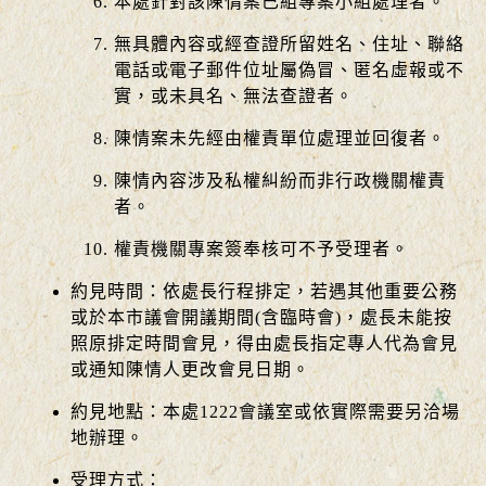
本處針對該陳情案已組專案小組處理者。
無具體內容或經查證所留姓名、住址、聯絡
電話或電子郵件位址屬偽冒、匿名虛報或不
實，或未具名、無法查證者。
陳情案未先經由權責單位處理並回復者。
陳情內容涉及私權糾紛而非行政機關權責
者。
權責機關專案簽奉核可不予受理者。
約見時間：依處長行程排定，若遇其他重要公務
或於本市議會開議期間(含臨時會)，處長未能按
照原排定時間會見，得由處長指定專人代為會見
或通知陳情人更改會見日期。
約見地點：本處1222會議室或依實際需要另洽場
地辦理。
受理方式：