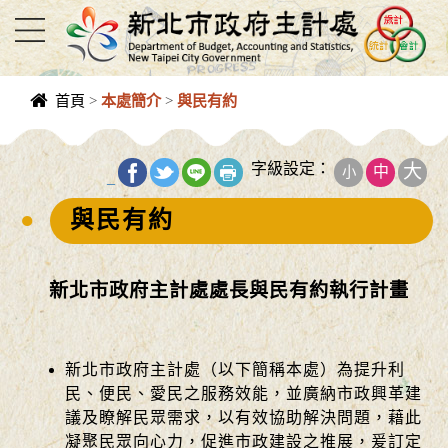
進入內容區塊
首頁
>
本處簡介
>
與民有約
中央內容區
塊
字級設定：
大
中
小
_
與民有約
新北市政府主計處處長與民有約執行計畫
新北市政府主計處（以下簡稱本處）為提升利
民、便民、愛民之服務效能，並廣納市政興革建
議及瞭解民眾需求，以有效協助解決問題，藉此
凝聚民眾向心力，促進市政建設之推展，爰訂定