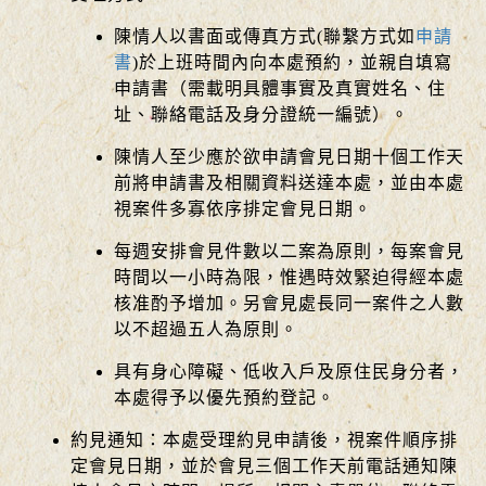
陳情人以書面或傳真方式(聯繫方式如
申請
書
)於上班時間內向本處預約，並親自填寫
申請書（需載明具體事實及真實姓名、住
址、聯絡電話及身分證統一編號）。
陳情人至少應於欲申請會見日期十個工作天
前將申請書及相關資料送達本處，並由本處
視案件多寡依序排定會見日期。
每週安排會見件數以二案為原則，每案會見
時間以一小時為限，惟遇時效緊迫得經本處
核准酌予增加。另會見處長同一案件之人數
以不超過五人為原則。
具有身心障礙、低收入戶及原住民身分者，
本處得予以優先預約登記。
約見通知：本處受理約見申請後，視案件順序排
定會見日期，並於會見三個工作天前電話通知陳