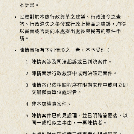
本計畫。
民眾對於本處行政興革之建議、行政法令之查
詢、行政違失之舉發或行政上權益之維護，均得
以書面或言詞向本處提出處長與民有約案件申
請。
陳情事項有下列情形之ㄧ者，不予受理：
陳情案涉及司法起訴或已判決案件。
陳情案涉行政救濟中或判決確定案件。
陳情案已依相關程序在限期處理中或可立即
交辦權責單位處理者。
非本處權責案件。
陳情案件已約見處理，並已明確答覆後，以
同一或相似之事由，一再陳情者。