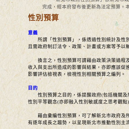
完成，經本府發布後更新為法定預算。本
性別預算
意義
所謂「性別預算」，係透過性別統計及性別
且需政府制訂法令、政策、計畫或方案等予以
換言之，性別預算可謂藉由政策決策過程及預
收入與支出所造成的影響與結果，亦即應該促
影響評估檢視表，檢視性別相關預算之編列。
目的
性別預算之目的，係提醒政府(包括機關及所
性別平等觀念(亦即融入性別敏感度之思考觀點
藉由彙編性別預算，可了解新北市政府及所屬
有逐年成長之趨勢，以呈現新北市推動性別主