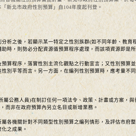
「新北市政府性別預算」自104年度起刊登。
分析之後，若顯示某一特定之性別族群(如不同年齡、教育
輔助時，則勢必分配資源循預算程序處理，而該項資源即是所
算程序，落實性別主流化觀點之行動宣言；又性別預算並
進性別平等而言。另一方面，在編列性別預算時，應考量不同
屬公務人員)在制訂任何一項法令、政策、計畫或方案，與
)，而非在政府預算內另立名目或新增業務。
各機關針對不同類型性別預算之編列情形，及評估市府整
流化之成果。