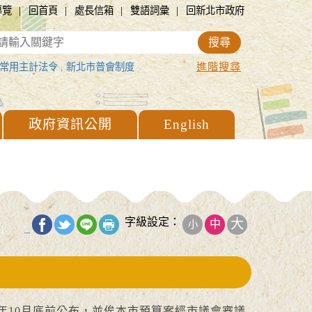
|
|
|
|
導覽
回首頁
處長信箱
雙語詞彙
回新北市政府
進階搜尋
常用主計法令
,
新北市普會制度
政府資訊公開
English
字級設定：
大
中
小
_
10月底前公布，並俟本市預算案經市議會審議