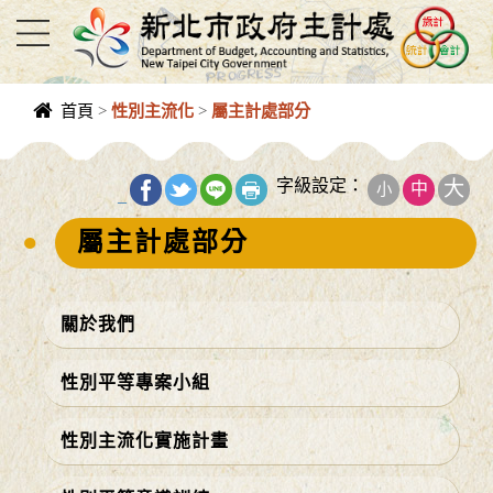
進入內容區塊
首頁
>
性別主流化
>
屬主計處部分
中央內容區
塊
字級設定：
大
中
小
_
屬主計處部分
關於我們
性別平等專案小組
性別主流化實施計畫