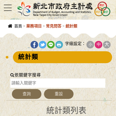
進入內容區塊
首頁
>
業務項目
>
常見問答
>
統計類
中央內容區
塊
字級設定：
大
中
小
_
統計類
依關鍵字搜尋
統計類列表